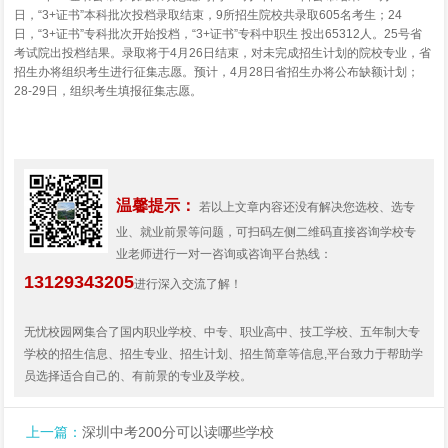
日，“3+证书”本科批次投档录取结束，9所招生院校共录取605名考生；24
日，“3+证书”专科批次开始投档，“3+证书”专科中职生 投出65312人。25号省
考试院出投档结果。录取将于4月26日结束，对未完成招生计划的院校专业，省
招生办将组织考生进行征集志愿。预计，4月28日省招生办将公布缺额计划；
28-29日，组织考生填报征集志愿。
温馨提示：
若以上文章内容还没有解决您选校、选专
业、就业前景等问题，可扫码左侧二维码直接咨询学校专
业老师进行一对一咨询或咨询平台热线：
13129343205
进行深入交流了解！
无忧校园网集合了国内职业学校、中专、职业高中、技工学校、五年制大专
学校的招生信息、招生专业、招生计划、招生简章等信息,平台致力于帮助学
员选择适合自己的、有前景的专业及学校。
上一篇：
深圳中考200分可以读哪些学校