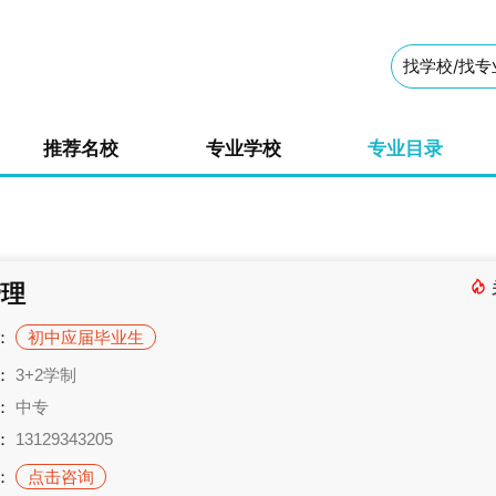
推荐名校
专业学校
专业目录
管理
：
初中应届毕业生
：
3+2学制
：
中专
：
13129343205
：
点击咨询