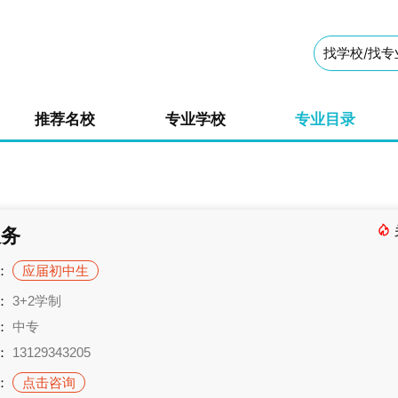
推荐名校
专业学校
专业目录
服务
：
应届初中生
：
3+2学制
：
中专
：
13129343205
：
点击咨询