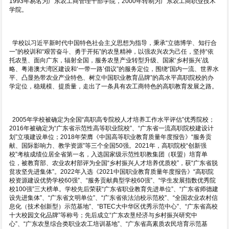
1993年易名为广东农工商管理干部学院，2000年转制为广东农工商职业技术
学院。
学校以习近平新时代中国特色社会主义思想为指导，秉承“立德博学、知行合
一”的校训和“艰苦奋斗、勇于开拓”的农垦精神，以强农兴农为己任，坚持“依
托农垦、面向广东，辐射全国，服务农垦产业转型升级、国家‘乡村振兴’战
略、粤港澳大湾区建设和‘一带一路’倡议”的服务定位，围绕“国内一流、世界水
平、凸显热带农业产业特色、树立中国职业教育品牌”的高水平高职院校的办
学定位，稳规模、提质量，走出了一条具有农工商特色的高职教育发展之路。
2005年学校被确定为全国“高职高专院校人才培养工作水平评估”优秀院校；
2016年被确定为“广东省示范性高等职业院校”、“广东省一流高职院校建设计
划”立项建设单位；2018年荣膺《中国高等职业教育质量年度报告》“服务贡
献、国际影响力、教学资源”等三个全国50强。2021年，高职院校“创新强
校”考核成绩位居全省第一名，入选国家级示范性职教集团（联盟）培育单
位，被教育部、农业农村部评为全国“乡村振兴人才培养优质校”，获“广东省脱
贫攻坚先进集体”。2022年入选《2021中国职业教育质量年度报告》“高职院
校资源建设优势学校60强”、“服务贡献典型学校60强”、“学生发展指数优秀院
校100强”三大榜单。学校先后荣获“广东省职业教育先进单位”、“广东省师德建
设先进集体”、“广东省文明单位”、“广东省依法治校示范校”、“全国农业农村信
息化（技术创新型）示范基地”、“BTEC大中华区优秀示范中心”、“广东省高校
十大校园文化品牌”等称号；先后成立“广东农垦经济与乡村振兴研究中
心”、“广东农垦综合类职业农工培训基地”、“广东省高素质农民培育示范基