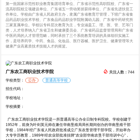
第一批国家示范性职业教育集团培育单位、广东省示范性高职院校、广东省一
流高职院校立项建设单位、广东省五一劳动奖状获得单位、广东省先进扶贫工
作单位。学校由广东省人民政府主办，隶属广东省教育厅管理，下辖广东省食
品药品职业技术学校、广东食品药品职业学院附属幼儿园、广东省中药研究所
三家直属单位。学校以专科层次教育为主，专业涵盖工、理、医、管、艺等门
类，人才培养纳入广东省卫生和健康委员会、广东省药品监督管理局和广东省
中医药局的人才管理范畴，同时承担了三个系统教育培训的具体组织实施工
作，是培养药学、中药、食品、化妆品、医疗器械、医护卫生、健康管理等大
健康产业高素质技术技能人才的摇篮。
广东农工商职业技术学院
关注人数：744
学校类型：
公办
普通高等学校
招生代码：
学校地址：
学校摘要：
广东农工商职业技术学院是一所普通高等公办全日制专科院校。学校创建于
1952年，前身为叶剑英元帅在兼任华南垦殖局局长期间创办的华南垦殖干部
学校，1984年经广东省人民政府批准成立广东农垦管理干部学院，开始举办
大专学历教育，1989年经农业部批准挂牌“农业部华南农垦干部培训中心”，