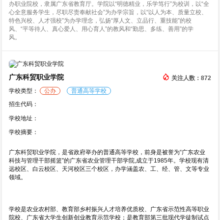
办职业院校，隶属广东省教育厅。学院以“明德精业，乐学笃行”为校训，以“全
心全意服务学生，尽职尽责奉献社会”为办学宗旨，以“以人为本、质量立校、
特色兴校、人才强校”为办学理念，弘扬“厚人文、立品行、重技能”的校
风、“平等待人、真心爱人、用心育人”的教风和“勤思、多练、善用”的学
风。
广东科贸职业学院
关注人数：872
学校类型：
公办
普通高等学校
招生代码：
学校地址：
学校摘要：
广东科贸职业学院，是省政府举办的普通高等学校，前身是被誉为“广东农业
科技与管理干部摇篮”的广东省农业管理干部学院,成立于1985年。学校现有清
远校区、白云校区、天河校区三个校区，办学涵盖农、工、经、管、文等专业
领域。
学校是农业农村部、教育部乡村振兴人才培养优质校、广东省示范性高等职业
院校、广东省大学生创新创业教育示范学校；是教育部第三批现代学徒制试点