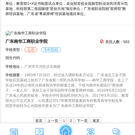
单位，教育部1+X证书制度试点单位，农业部首批全国新型职业农民培育示范
基地，科技部第二批国家级“星创天地”项目单位；广东省职业院校“双师型”教
师培训基地，广东省“粤菜师傅”培训基地项目单位。
广东南华工商职业学院
关注人数：502
学校类型：
公办
专科院校
招生代码：
学校地址：
广州市天河区沙太南路
学校摘要：
1993年7月19日，经过深入调研和多方论证，广东省总工会干部
学校在其基础上创办了广东省第一所民办高等学校——南华工商学院，走上了
长达24年的公有民办新体制办学的探索之路。干校与南华长期实行“两块牌
子、一套人马”，承担工会干部培训和学历教育两种功能。2016年8月23日经
广东省人民政府批准，学校办学性质由民办转为公办。2017年5月10日，教育
部办公厅正式发文，公布通过2017年教育部备案的专科教育高等学校名单，
同意学校转为公办院校并更名为“广东南华工商职业学院”。
首页
上一页
1
2
下一页
尾页